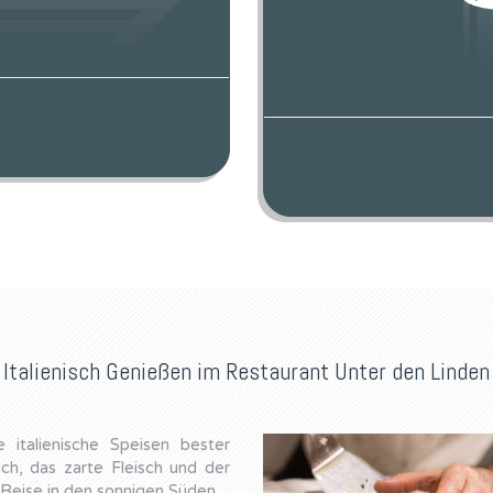
Italienisch Genießen im Restaurant Unter den Linden
e italienische Speisen bester
sch, das zarte Fleisch und der
 Reise in den sonnigen Süden.