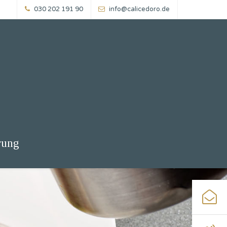
030 202 191 90
info@calicedoro.de
rung