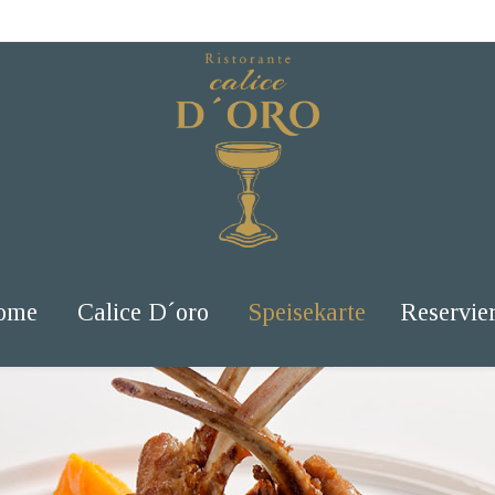
ome
Calice D´oro
Speisekarte
Reservie