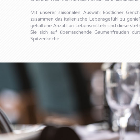
Mit unserer saisonalen Auswahl köstlicher Gerich
zusammen das italienische Lebensgefühl zu genieß
gehaltene Anzahl an Lebensmitteln sind diese stets
Sie sich auf überraschende Gaumenfreuden durc
Spitzenköche.