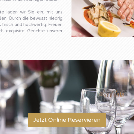
te laden wir Sie ein, mit uns
en. Durch die bewusst niedrig
 frisch und hochwertig. Freuen
h exquisite Gerichte unserer
Jetzt Online Reservieren