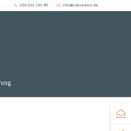
030 202 191 90
info@calicedoro.de
rung