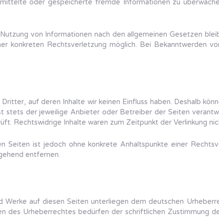
bermittelte oder gespeicherte fremde Informationen zu überwac
 Nutzung von Informationen nach den allgemeinen Gesetzen bleib
iner konkreten Rechtsverletzung möglich. Bei Bekanntwerden 
ritter, auf deren Inhalte wir keinen Einfluss haben. Deshalb kön
ist stets der jeweilige Anbieter oder Betreiber der Seiten verantw
ft. Rechtswidrige Inhalte waren zum Zeitpunkt der Verlinkung nic
kten Seiten ist jedoch ohne konkrete Anhaltspunkte einer Recht
gehend entfernen.
und Werke auf diesen Seiten unterliegen dem deutschen Urheberrec
n des Urheberrechtes bedürfen der schriftlichen Zustimmung des