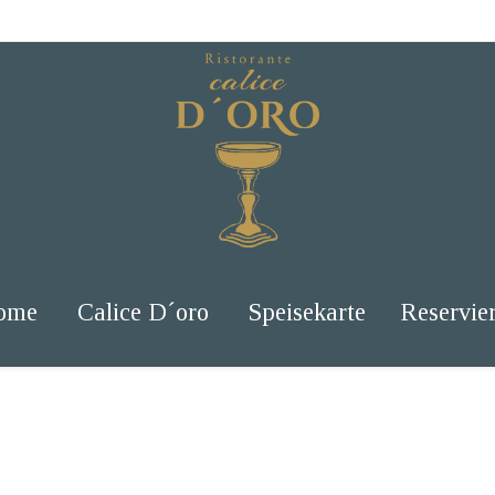
ome
Calice D´oro
Speisekarte
Reservie